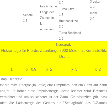
3 Leiter
3,0
tatsächliche
und
Turbo-Litze
Länge des
mehr
1,5
Schafe
Zaunes in
2,0
1,5
Breitbandlitze
km
3,0
einsetzen
Turbo-Breitband
1,5
Beispiel:
Netzanlage für Pferde, Zaunlänge 2000 Meter mit Kunststofflit
Draht
1
x 0,9
x 2
x 3
x 2
Impulsenergie
Ist die max. Energie (in Joule) eines Impulses, den ein Gerät am Zaun
abgibt. Je höher diese Impulsenergie, desto leichter wird Bewuchs
vernichtet und um so sicherer ist der Zaun. Grundsätzlich gilt, dass
nicht die Ladeenergie des Gerätes die "Schlagkraft" des E-Zaunes