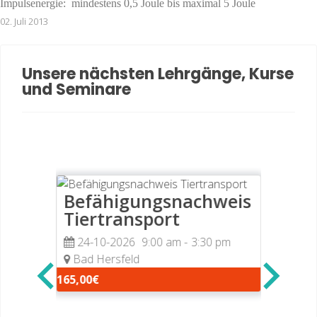
Impulsenergie: mindestens 0,5 Joule bis maximal 5 Joule
02. Juli 2013
Unsere nächsten Lehrgänge, Kurse
und Seminare
Befähigungsnachweis
Erst
eis
Tiertransport
30-1
h
Reith
24-10-2026
9:00 am
-
3:30 pm
Bad Hersfeld
35,00€
1-2026
165,00€