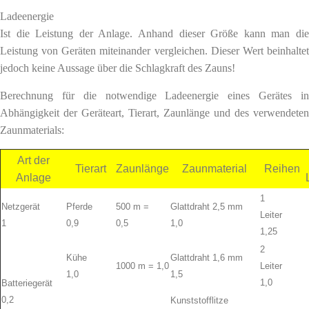
Ladeenergie
Ist die Leistung der Anlage. Anhand dieser Größe kann man die
Leistung von Geräten miteinander vergleichen. Dieser Wert beinhaltet
jedoch keine Aussage über die Schlagkraft des Zauns!
Berechnung für die notwendige Ladeenergie eines Gerätes in
Abhängigkeit der Geräteart, Tierart, Zaunlänge und des verwendeten
Zaunmaterials:
Art der
Tierart
Zaunlänge
Zaunmaterial
Reihen
Anlage
1
Netzgerät
Pferde
500 m =
Glattdraht 2,5 mm
Leiter
1
0,9
0,5
1,0
1,25
2
Kühe
Glattdraht 1,6 mm
1000 m = 1,0
Leiter
1,0
1,5
1,0
Batteriegerät
0,2
Kunststofflitze