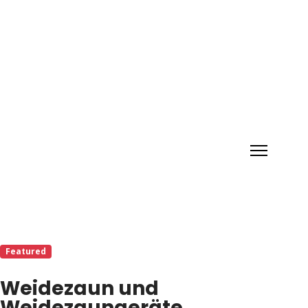
Featured
Weidezaun und
Weidezaungeräte