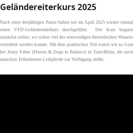
Geländereiterkurs 2025
Nach einer dreijährigen Pause haben wir im April 2025 wieder einmal
einen VFD-Geländereiterkurs durchgeführt. Der Kurs begann
zunächst online, wo schon viel des notwendigen theoretischen Wissens
vermittelt werden konnte. Mit dem praktischen Teil waren wir zu Gast
bei Jenny Faber (Horses & Dogs in Balance) in Tann/Rhön, die auch
manchen Teilnehmern Leihpferde zur Verfügung stellte.