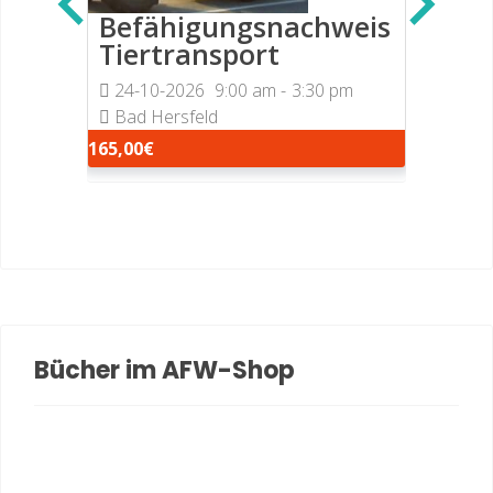
h
Befähigungsnachweis
Tiertransport
1-2026
24-10-2026
9:00 am
-
3:30 pm
Bad Hersfeld
165,00€
Bücher im AFW-Shop