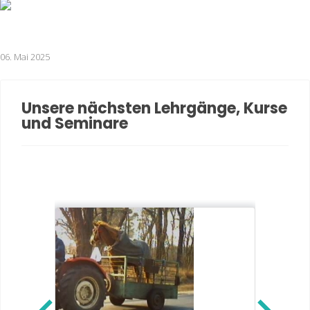
06. Mai 2025
Unsere nächsten Lehrgänge, Kurse
und Seminare
Erst
30-1
Reith
eis
35,00€