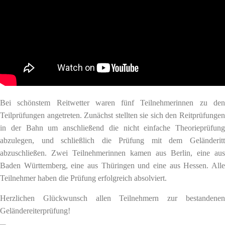
Bei schönstem Reitwetter waren fünf Teilnehmerinnen zu den
Teilprüfungen angetreten. Zunächst stellten sie sich den Reitprüfungen
in der Bahn um anschließend die nicht einfache Theorieprüfung
abzulegen, und schließlich die Prüfung mit dem Geländeritt
abzuschließen. Zwei Teilnehmerinnen kamen aus Berlin, eine aus
Baden Württemberg, eine aus Thüringen und eine aus Hessen. Alle
Teilnehmer haben die Prüfung erfolgreich absolviert.
Herzlichen Glückwunsch allen Teilnehmern zur bestandenen
Geländereiterprüfung!