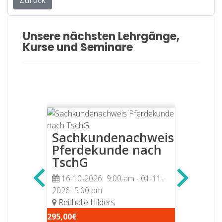
Zurück
Unsere nächsten Lehrgänge,
Kurse und Seminare
Sachkundenachweis
Befä
Pferdekunde nach
Tiert
TschG
24-10
Bad Her
16-10-2026
9:00 am
- 01-11-
2026
5:00 pm
165,00€
- 13-09-
Reithalle Hilders
295,00€