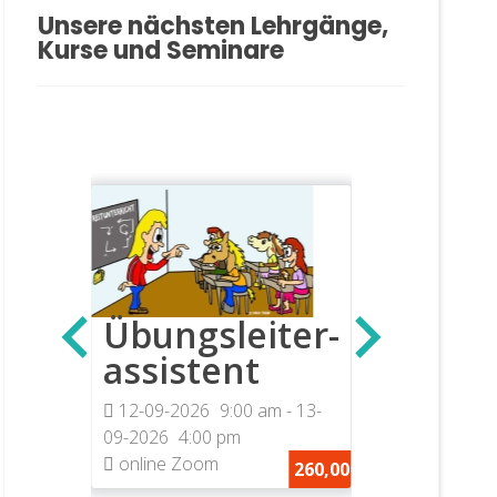
Unsere nächsten Lehrgänge,
Kurse und Seminare
e
Sachk
Pferd
m
-
5:00
nach 
Übungsleiter-
assistent
40,00€
16-10-2026
11-2026
5:00
12-09-2026
9:00 am
- 13-
Reithalle Hil
09-2026
4:00 pm
online Zoom
260,00€