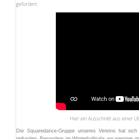
gefordert.
Hier ein Ausschnitt aus einer 
Die Squaredance-Gruppe unseres Vereins hat sich
gefunden. Besonders im Winterhalbjahr, wo weniger g