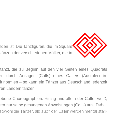
den ist. Die Tanzfiguren, die im Square
Erste Hilf
stänzen der verschiedenen Völker, die in
Sachkundenachweis
Pferd
Pferdekunde
anzt, die zu Beginn auf den vier Seiten eines Quadrats
02-04-2027
1:00 p
nach TschG
pm
en durch Ansagen (Calls) eines Callers (Ausrufer) in
Reithalle Hilders
 normiert – so kann ein Tänzer aus Deutschland jederzeit
26-03-2027
9:00 am
- 04-
ren Ländern tanzen.
04-2027
5:00 pm
Reithalle Hilders
295,00€
bene Choreographien. Einzig und allein der Caller weiß,
Daher
hren nur seine gesungenen Anweisungen (Calls) aus.
sowohl die Tänzer, als auch der Caller werden mental stark