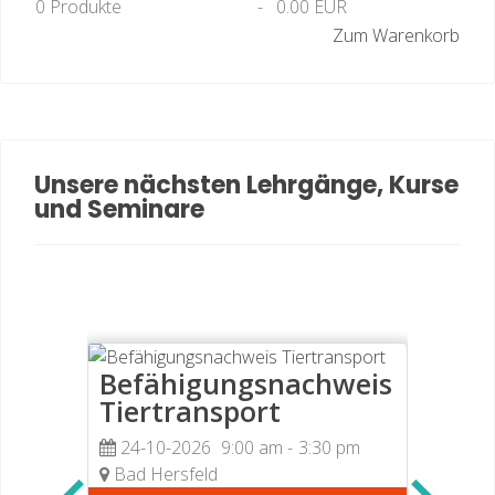
0
Produkte
-
0.00 EUR
Zum Warenkorb
Unsere nächsten Lehrgänge, Kurse
und Seminare
Befähigungsnachweis
Erst
eis
Tiertransport
30-1
h
Reith
24-10-2026
9:00 am
-
3:30 pm
Bad Hersfeld
35,00€